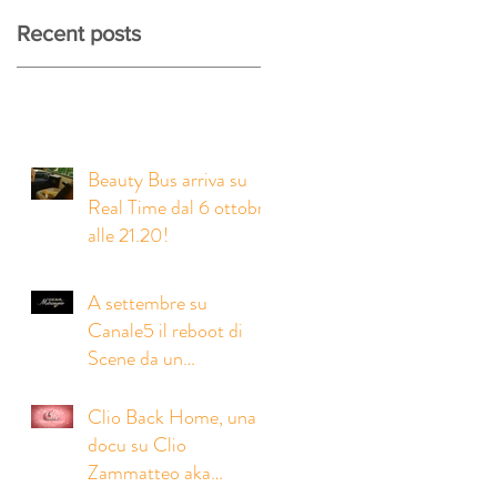
Recent posts
Beauty Bus arriva su
Real Time dal 6 ottobre
alle 21.20!
A settembre su
Canale5 il reboot di
Scene da un
Matrimonio con Anna
Tatangelo!
Clio Back Home, una
docu su Clio
Zammatteo aka