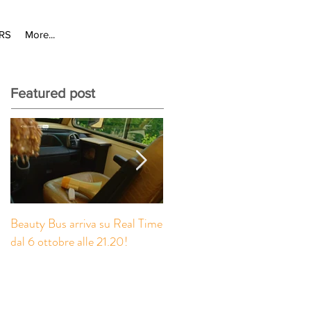
RS
More...
Featured post
Beauty Bus arriva su Real Time
A settembre su Canale5 il
dal 6 ottobre alle 21.20!
reboot di Scene da un
Matrimonio con Anna
Tatangelo!