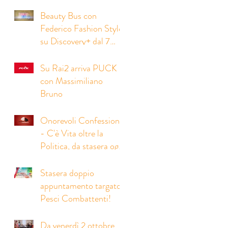
ClioMakeUp in arrivo
su Discovery+ dal 3
Beauty Bus con
settembre!
Federico Fashion Style
su Discovery+ dal 7
agosto!
Su Rai2 arriva PUCK
con Massimiliano
Bruno
Onorevoli Confessioni
- C'è Vita oltre la
Politica, da stasera ogni
giovedì a mezzanotte su
Rai2!
Stasera doppio
appuntamento targato
Pesci Combattenti!
Da venerdì 2 ottobre