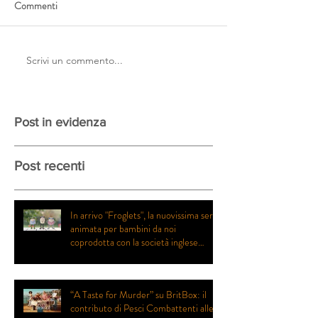
Commenti
Scrivi un commento...
Post in evidenza
Post recenti
In arrivo "Froglets", la nuovissima serie
animata per bambini da noi
coprodotta con la società inglese
Eaglet Pictures
“A Taste for Murder” su BritBox: il
contributo di Pesci Combattenti alle