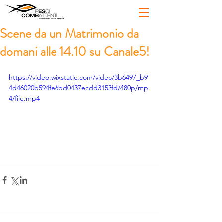
Scene da un Matrimonio da
domani alle 14.10 su Canale5!
https://video.wixstatic.com/video/3b6497_b9
4d46020b594fe6bd0437ecdd3153fd/480p/mp
4/file.mp4