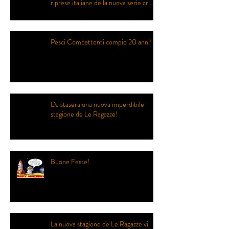
riprese italiane della nuova serie crime
prodotta da Eagle Eye Drama
Pesci Combattenti compie 20 anni!
Da stasera una nuova imperdibile
stagione de Le Ragazze!
Buone Feste!
La nuova stagione de Le Ragazze vi