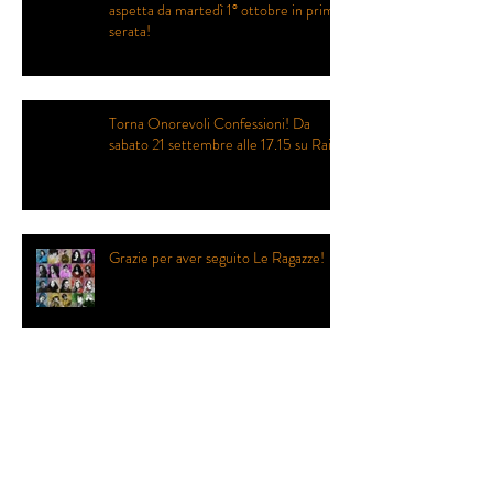
aspetta da martedì 1° ottobre in prima
serata!
Torna Onorevoli Confessioni! Da
sabato 21 settembre alle 17.15 su Rai2
Grazie per aver seguito Le Ragazze!
Le Ragazze stanno per tornare... in
prima serata!