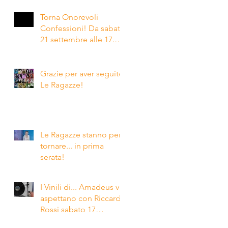
Torna Onorevoli
Confessioni! Da sabato
21 settembre alle 17.15
su Rai2
Grazie per aver seguito
Le Ragazze!
Le Ragazze stanno per
tornare... in prima
serata!
I Vinili di... Amadeus vi
aspettano con Riccardo
Rossi sabato 17
febbraio in seconda