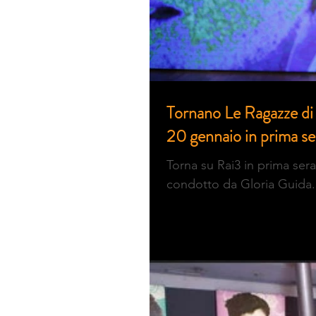
Tornano Le Ragazze di
20 gennaio in prima se
Torna su Rai3 in prima se
condotto da Gloria Guida.