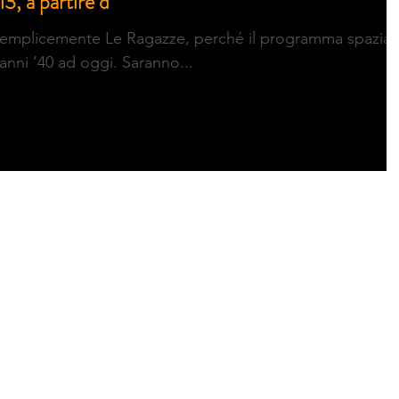
3, a partire d
à semplicemente Le Ragazze, perché il programma spazia
i anni ’40 ad oggi. Saranno...