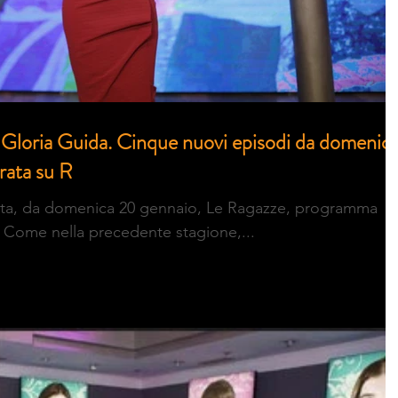
 Gloria Guida. Cinque nuovi episodi da domenic
rata su R
rata, da domenica 20 gennaio, Le Ragazze, programma
 Come nella precedente stagione,...