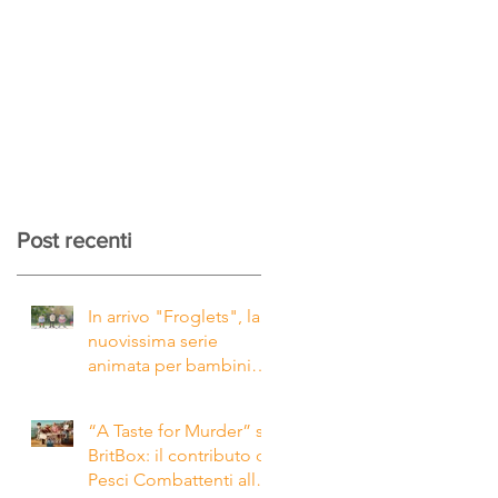
Post recenti
In arrivo "Froglets", la
nuovissima serie
animata per bambini
da noi coprodotta con
la società inglese
“A Taste for Murder” su
Eaglet Pictures
BritBox: il contributo di
Pesci Combattenti alle