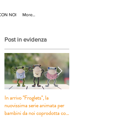
CON NOI
More...
Post in evidenza
In arrivo "Froglets", la
“A Taste for Murder” su
nuovissima serie animata per
BritBox: il contributo di Pesci
bambini da noi coprodotta con
Combattenti alle riprese
la società inglese Eaglet
italiane della nuova serie crim
Pictures
prodotta da Eagle Eye Drama