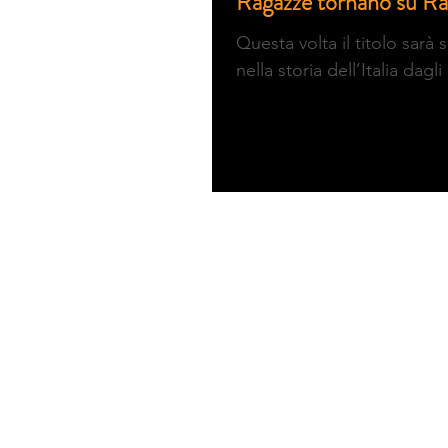
Ragazze tornano su Rai
Questa volta il titolo sar
nella storia dell’Italia dagl