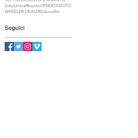
Unto
UntoeBisunto
VENDITA
VOTO
WHEELER DEALERS
docufilm
Seguici