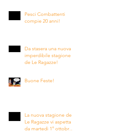
riprese italiane della
nuova serie crime
Pesci Combattenti
prodotta da Eagle Eye
compie 20 anni!
Drama
Da stasera una nuova
imperdibile stagione
de Le Ragazze!
Buone Feste!
La nuova stagione de
Le Ragazze vi aspetta
da martedì 1° ottobre
in prima serata!