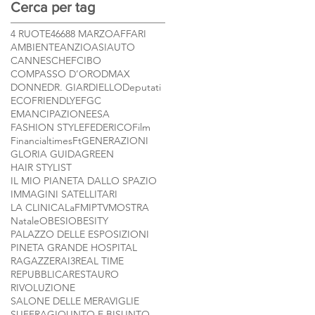
serata su Rai1 e
Cerca per tag
contemporaneamente
4 RUOTE
46
68
8 MARZO
AFFARI
su RaiPlay! Presto in
AMBIENTE
ANZIO
ASI
AUTO
arrivo la serie
CANNES
CHEF
CIBO
completa!
COMPASSO D’ORO
DMAX
DONNE
DR. GIARDIELLO
Deputati
ECOFRIENDLY
EFGC
EMANCIPAZIONE
ESA
FASHION STYLE
FEDERICO
Film
Financialtimes
Ft
GENERAZIONI
GLORIA GUIDA
GREEN
HAIR STYLIST
IL MIO PIANETA DALLO SPAZIO
IMMAGINI SATELLITARI
LA CLINICA
LaF
MIPTV
MOSTRA
Natale
OBESI
OBESITY
PALAZZO DELLE ESPOSIZIONI
PINETA GRANDE HOSPITAL
RAGAZZE
RAI3
REAL TIME
REPUBBLICA
RESTAURO
RIVOLUZIONE
SALONE DELLE MERAVIGLIE
SUFFRAGIO
UNTO E BISUNTO