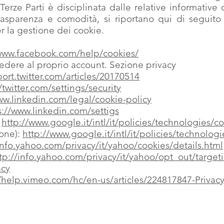
erze Parti è disciplinata dalle relative informative 
asparenza e comodità, si riportano qui di seguito g
r la gestione dei cookie.
/www.facebook.com/help/cookies/
edere al proprio account. Sezione privacy
port.twitter.com/articles/20170514
/twitter.com/settings/security
ww.linkedin.com/legal/cookie-policy
s://www.linkedin.com/settigs
:
http://www.google.it/intl/it/policies/technologies/c
one):
http://www.google.it/intl/it/policies/technolo
info.yahoo.com/privacy/it/yahoo/cookies/details.html
tp://info.yahoo.com/privacy/it/yahoo/opt_out/targeti
acy
//help.vimeo.com/hc/en-us/articles/224817847-Privacy