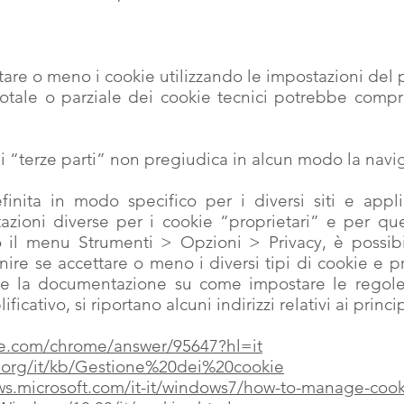
are o meno i cookie utilizzando le impostazioni del 
 totale o parziale dei cookie tecnici potrebbe compro
di “terze parti” non pregiudica in alcun modo la navig
inita in modo specifico per i diversi siti e appli
zioni diverse per i cookie “proprietari” e per quell
so il menu Strumenti > Opzioni > Privacy, è possi
nire se accettare o meno i diversi tipi di cookie e p
ile la documentazione su come impostare le regole
ficativo, si riportano alcuni indirizzi relativi ai princi
le.com/chrome/answer/95647?hl=it
la.org/it/kb/Gestione%20dei%20cookie
ws.microsoft.com/it-it/windows7/how-to-manage-cooki