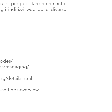
cui si prega di fare riferimento.
li indirizzi web delle diverse
ookies/
gies/managing/
ng/details.html
-settings-overview