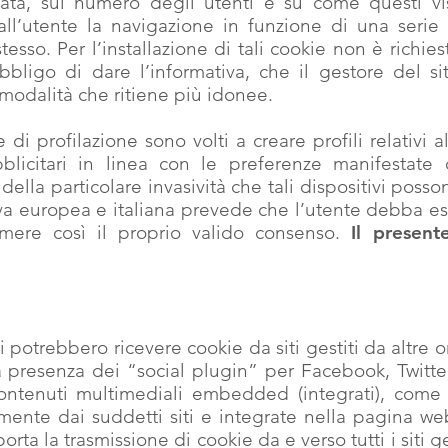
ata, sul numero degli utenti e su come questi visi
ll’utente la navigazione in funzione di una serie di
 stesso. Per l’installazione di tali cookie non è richi
bligo di dare l’informativa, che il gestore del sito
e modalità che ritiene più idonee.
e di profilazione sono volti a creare profili relativi 
licitari in linea con le preferenze manifestate 
della particolare invasività che tali dispositivi poss
tiva europea e italiana prevede che l’utente debba
rimere così il proprio valido consenso.
I
l present
i potrebbero ricevere cookie da siti gestiti da altre o
 presenza dei “social plugin” per Facebook, Twitt
 contenuti multimediali embedded (integrati), come
amente dai suddetti siti e integrate nella pagina web
ta la trasmissione di cookie da e verso tutti i siti ge