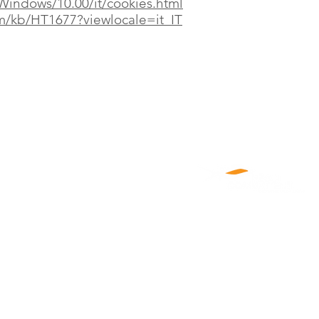
Windows/10.00/it/cookies.html
om/kb/HT1677?viewlocale=it_IT
CHI SIAMO
PRODUZIONI
NEWS
CLIENTI
CASTING