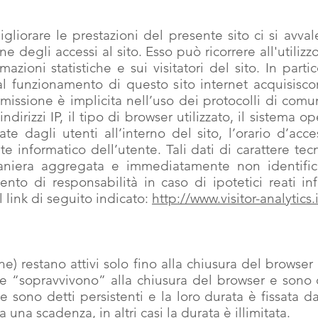
igliorare le prestazioni del presente sito ci si avva
ione degli accessi al sito. Esso può ricorrere all'util
azioni statistiche e sui visitatori del sito. In partic
l funzionamento di questo sito internet acquisisco
asmissione è implicita nell’uso dei protocolli di com
ndirizzi IP, il tipo di browser utilizzato, il sistema op
te dagli utenti all’interno del sito, l’orario d’acce
e informatico dell’utente. Tali dati di carattere tec
maniera aggregata e immediatamente non identifica
mento di responsabilità in caso di ipotetici reati in
al link di seguito indicato:
http://www.visitor-analytics.
ne) restano attivi solo fino alla chiusura del browser
e “sopravvivono” alla chiusura del browser e sono 
ie sono detti persistenti e la loro durata è fissata 
a una scadenza, in altri casi la durata è illimitata.