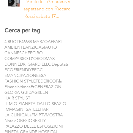
I Vinili di... Amadeus vi
aspettano con Riccardo
Rossi sabato 17
febbraio in seconda
Cerca per tag
serata su Rai1 e
contemporaneamente
4 RUOTE
46
68
8 MARZO
AFFARI
su RaiPlay! Presto in
AMBIENTE
ANZIO
ASI
AUTO
arrivo la serie completa!
CANNES
CHEF
CIBO
COMPASSO D’ORO
DMAX
DONNE
DR. GIARDIELLO
Deputati
ECOFRIENDLY
EFGC
EMANCIPAZIONE
ESA
FASHION STYLE
FEDERICO
Film
Financialtimes
Ft
GENERAZIONI
GLORIA GUIDA
GREEN
HAIR STYLIST
IL MIO PIANETA DALLO SPAZIO
IMMAGINI SATELLITARI
LA CLINICA
LaF
MIPTV
MOSTRA
Natale
OBESI
OBESITY
PALAZZO DELLE ESPOSIZIONI
PINETA GRANDE HOSPITAL