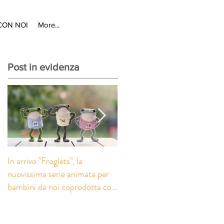
CON NOI
More...
Post in evidenza
In arrivo "Froglets", la
“A Taste for Murder” su
nuovissima serie animata per
BritBox: il contributo di Pesci
bambini da noi coprodotta con
Combattenti alle riprese
la società inglese Eaglet
italiane della nuova serie crim
Pictures
prodotta da Eagle Eye Drama