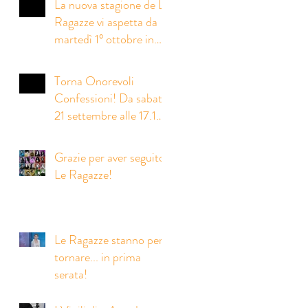
La nuova stagione de Le
Ragazze vi aspetta da
martedì 1° ottobre in
prima serata!
Torna Onorevoli
Confessioni! Da sabato
21 settembre alle 17.15
su Rai2
Grazie per aver seguito
Le Ragazze!
Le Ragazze stanno per
tornare... in prima
serata!