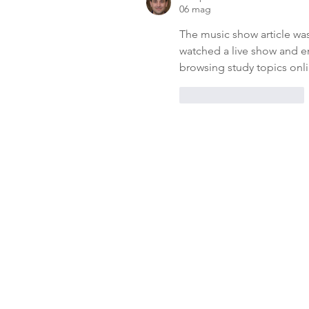
06 mag
The music show article was
watched a live show and en
browsing study topics onli
Mi piace
Rispondi