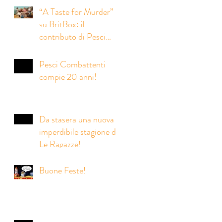
società inglese Eaglet
“A Taste for Murder”
Pictures
su BritBox: il
contributo di Pesci
Combattenti alle
riprese italiane della
Pesci Combattenti
nuova serie crime
compie 20 anni!
prodotta da Eagle Eye
Drama
Da stasera una nuova
imperdibile stagione de
Le Ragazze!
Buone Feste!