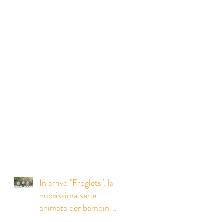
In arrivo "Froglets", la
nuovissima serie
animata per bambini da
noi coprodotta con la