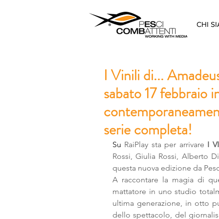
CHI S
I Vinili di... Amade
sabato 17 febbraio i
contemporaneamente 
serie completa!
Su 
RaiPlay sta per arrivare 
I V
Rossi, Giulia Rossi, Alberto D
questa nuova edizione da Pesc
A raccontare la magia di q
mattatore in uno studio total
ultima generazione, in otto p
dello spettacolo, del giornali