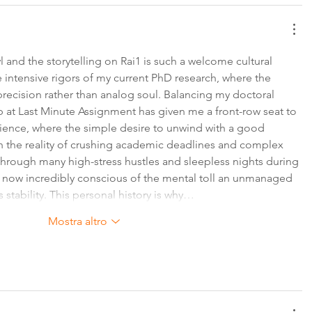
yl and the storytelling on Rai1 is such a welcome cultural 
e intensive rigors of my current PhD research, where the 
 precision rather than analog soul. Balancing my doctoral 
ob at Last Minute Assignment has given me a front-row seat to 
ence, where the simple desire to unwind with a good 
h the reality of crushing academic deadlines and complex 
through many high-stress hustles and sleepless nights during 
 now incredibly conscious of the mental toll an unmanaged 
 stability. This personal history is why…
Mostra altro