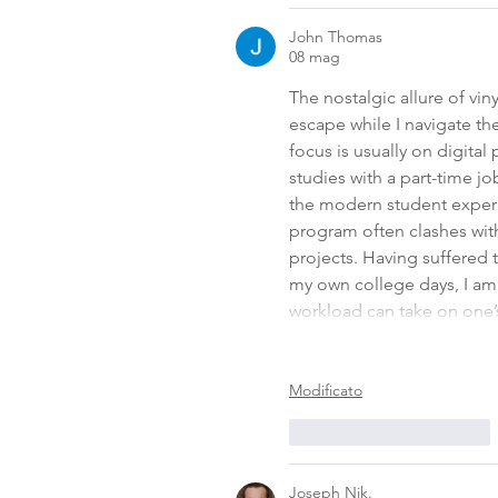
John Thomas
08 mag
The nostalgic allure of vin
escape while I navigate th
focus is usually on digital
studies with a part-time j
the modern student experi
program often clashes wit
projects. Having suffered 
my own college days, I am
workload can take on one’s
Modificato
Mi piace
Rispondi
Joseph Nik.