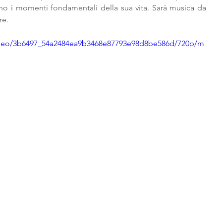
tano i momenti fondamentali della sua vita. Sarà musica da 
re.
/video/3b6497_54a2484ea9b3468e87793e98d8be586d/720p/m