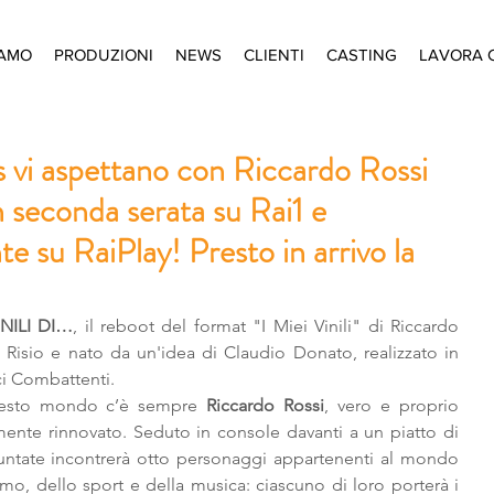
IAMO
PRODUZIONI
NEWS
CLIENTI
CASTING
LAVORA 
us vi aspettano con Riccardo Rossi
n seconda serata su Rai1 e
su RaiPlay! Presto in arrivo la
INILI DI…
, il reboot del format "I Miei Vinili" di Riccardo 
i Risio e nato da un'idea di Claudio Donato, realizzato in 
i Combattenti.
uesto mondo c’è sempre 
Riccardo Rossi
, vero e proprio 
mente rinnovato. Seduto in console davanti a un piatto di 
untate incontrerà otto personaggi appartenenti al mondo 
smo, dello sport e della musica: ciascuno di loro porterà i 