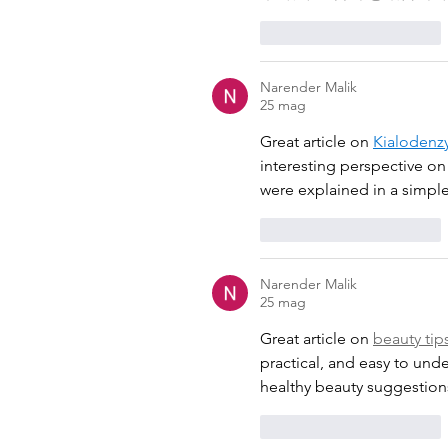
Mi piace
Rispondi
Narender Malik
25 mag
Great article on 
Kialodenzy
interesting perspective on
were explained in a simple
Mi piace
Rispondi
Narender Malik
25 mag
Great article on 
beauty tips
practical, and easy to unde
healthy beauty suggestion
Mi piace
Rispondi