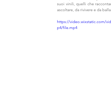
suoi vinili, quelli che raccon
ascoltare, da rivivere e da balla
https://video.wixstatic.com
p4/file.mp4