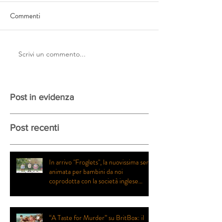
Commenti
Scrivi un commento...
Post in evidenza
Post recenti
In arrivo "Froglets", la nuovissima serie
animata per bambini da noi
coprodotta con la società inglese
Eaglet Pictures
“A Taste for Murder” su BritBox: il