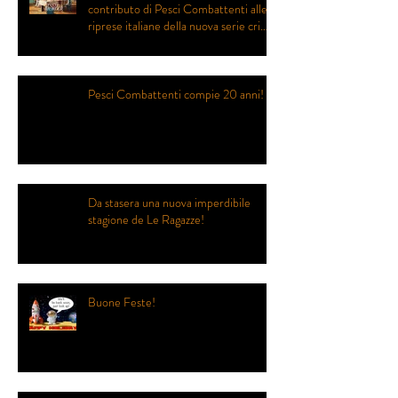
contributo di Pesci Combattenti alle
riprese italiane della nuova serie crime
prodotta da Eagle Eye Drama
Pesci Combattenti compie 20 anni!
Da stasera una nuova imperdibile
stagione de Le Ragazze!
Buone Feste!