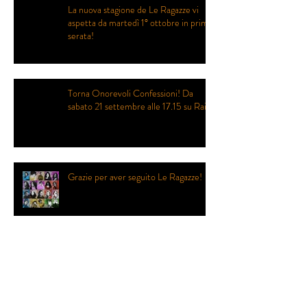
La nuova stagione de Le Ragazze vi
aspetta da martedì 1° ottobre in prima
serata!
Torna Onorevoli Confessioni! Da
sabato 21 settembre alle 17.15 su Rai2
Grazie per aver seguito Le Ragazze!
Le Ragazze stanno per tornare... in
prima serata!