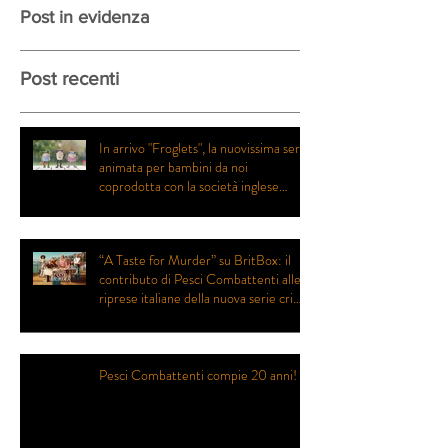
Post in evidenza
Post recenti
In arrivo "Froglets", la nuovissima serie
animata per bambini da noi
coprodotta con la società inglese
Eaglet Pictures
“A Taste for Murder” su BritBox: il
contributo di Pesci Combattenti alle
riprese italiane della nuova serie crime
prodotta da Eagle Eye Drama
Pesci Combattenti compie 20 anni!