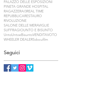
PALAZZO DELLE ESPOSIZIONI
PINETA GRANDE HOSPITAL
RAGAZZE
RAI3
REAL TIME
REPUBBLICA
RESTAURO
RIVOLUZIONE
SALONE DELLE MERAVIGLIE
SUFFRAGIO
UNTO E BISUNTO
Unto
UntoeBisunto
VENDITA
VOTO
WHEELER DEALERS
docufilm
Seguici