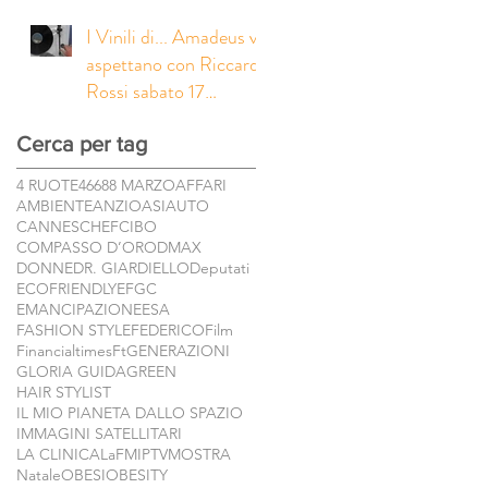
I Vinili di... Amadeus vi
aspettano con Riccardo
Rossi sabato 17
febbraio in seconda
Cerca per tag
serata su Rai1 e
contemporaneamente
4 RUOTE
46
68
8 MARZO
AFFARI
su RaiPlay! Presto in
AMBIENTE
ANZIO
ASI
AUTO
arrivo la serie completa!
CANNES
CHEF
CIBO
COMPASSO D’ORO
DMAX
DONNE
DR. GIARDIELLO
Deputati
ECOFRIENDLY
EFGC
EMANCIPAZIONE
ESA
FASHION STYLE
FEDERICO
Film
Financialtimes
Ft
GENERAZIONI
GLORIA GUIDA
GREEN
HAIR STYLIST
IL MIO PIANETA DALLO SPAZIO
IMMAGINI SATELLITARI
LA CLINICA
LaF
MIPTV
MOSTRA
Natale
OBESI
OBESITY