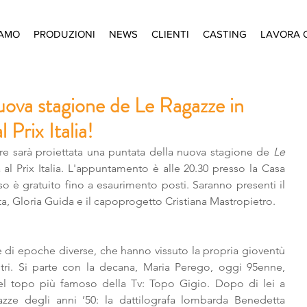
IAMO
PRODUZIONI
NEWS
CLIENTI
CASTING
LAVORA 
nuova stagione de Le Ragazze in
 Prix Italia!
re sarà proiettata una puntata della nuova stagione de 
Le 
 al Prix Italia. L'appuntamento è alle 20.30 presso la Casa 
 è gratuito fino a esaurimento posti. Saranno presenti il 
ta, Gloria Guida e il capoprogetto Cristiana Mastropietro.
 di epoche diverse, che hanno vissuto la propria gioventù 
ostri. Si parte con la decana, Maria Perego, oggi 95enne, 
el topo più famoso della Tv: Topo Gigio. Dopo di lei a 
zze degli anni ’50: la dattilografa lombarda Benedetta 