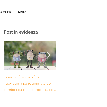
CON NOI
More...
Post in evidenza
In arrivo "Froglets", la
“A Taste for Murder” su
nuovissima serie animata per
BritBox: il contributo di Pesci
bambini da noi coprodotta con
Combattenti alle riprese
la società inglese Eaglet
italiane della nuova serie crim
Pictures
prodotta da Eagle Eye Drama