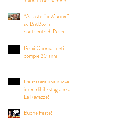
animata per bambini da
noi coprodotta con la
società inglese Eaglet
“A Taste for Murder”
Pictures
su BritBox: il
contributo di Pesci
Combattenti alle
riprese italiane della
Pesci Combattenti
nuova serie crime
compie 20 anni!
prodotta da Eagle Eye
Drama
Da stasera una nuova
imperdibile stagione de
Le Ragazze!
Buone Feste!