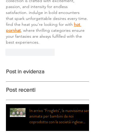
collection is crafted with excitement, 
passion, and intensity for endless 
satisfaction. indulge in bold encounters 
that spark unforgettable desires every time. 
find the heat you’re looking for with 
hot 
pornhat
, where thrilling categories ensure 
your fantasies are always fulfilled with the 
best experiences.
Mi piace
Rispondi
Post in evidenza
Post recenti
In arrivo "Froglets", la nuovissima serie
animata per bambini da noi
coprodotta con la società inglese
Eaglet Pictures