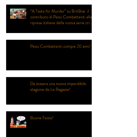
“A Taste for Murder” su BritBox: il
contributo di Pesci Combattenti alle
riprese italiane della nuova serie crime
prodotta da Eagle Eye Drama
Pesci Combattenti compie 20 anni!
Da stasera una nuova imperdibile
stagione de Le Ragazze!
Buone Feste!