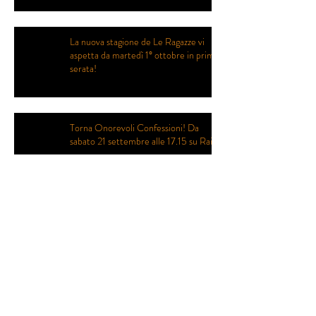
La nuova stagione de Le Ragazze vi
aspetta da martedì 1° ottobre in prima
serata!
Torna Onorevoli Confessioni! Da
sabato 21 settembre alle 17.15 su Rai2
Grazie per aver seguito Le Ragazze!
Le Ragazze stanno per tornare... in